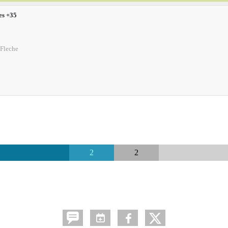
s +35
 Fleche
2
2